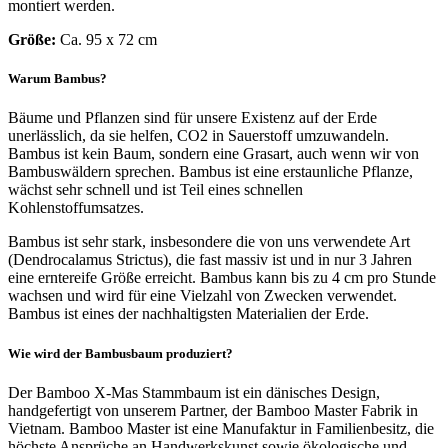
montiert werden.
Größe:
Ca. 95 x 72 cm
Warum Bambus?
Bäume und Pflanzen sind für unsere Existenz auf der Erde
unerlässlich, da sie helfen, CO2 in Sauerstoff umzuwandeln.
Bambus ist kein Baum, sondern eine Grasart, auch wenn wir von
Bambuswäldern sprechen. Bambus ist eine erstaunliche Pflanze,
wächst sehr schnell und ist Teil eines schnellen
Kohlenstoffumsatzes.
Bambus ist sehr stark, insbesondere die von uns verwendete Art
(Dendrocalamus Strictus), die fast massiv ist und in nur 3 Jahren
eine erntereife Größe erreicht. Bambus kann bis zu 4 cm pro Stunde
wachsen und wird für eine Vielzahl von Zwecken verwendet.
Bambus ist eines der nachhaltigsten Materialien der Erde.
Wie wird der Bambusbaum produziert?
Der Bamboo X-Mas Stammbaum ist ein dänisches Design,
handgefertigt von unserem Partner, der Bamboo Master Fabrik in
Vietnam. Bamboo Master ist eine Manufaktur in Familienbesitz, die
höchste Ansprüche an Handwerkskunst sowie ökologische und