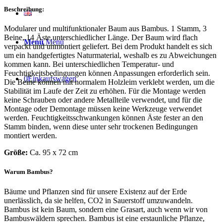
Beschreibung:
Modularer und multifunktionaler Baum aus Bambus. 1 Stamm, 3
Beine, 14 Äste unterschiedlicher Länge. Der Baum wird flach
Menü
Menü
verpackt und unmontiert geliefert. Bei dem Produkt handelt es sich
um ein handgefertigtes Naturmaterial, weshalb es zu Abweichungen
kommen kann. Bei unterschiedlichen Temperatur- und
Feuchtigkeitsbedingungen können Anpassungen erforderlich sein.
0
Einkaufswagen
Die Beine können mit normalem Holzleim verklebt werden, um die
Stabilität im Laufe der Zeit zu erhöhen. Für die Montage werden
keine Schrauben oder andere Metallteile verwendet, und für die
Montage oder Demontage müssen keine Werkzeuge verwendet
werden. Feuchtigkeitsschwankungen können Äste fester an den
Stamm binden, wenn diese unter sehr trockenen Bedingungen
montiert werden.
Größe:
Ca. 95 x 72 cm
Warum Bambus?
Bäume und Pflanzen sind für unsere Existenz auf der Erde
unerlässlich, da sie helfen, CO2 in Sauerstoff umzuwandeln.
Bambus ist kein Baum, sondern eine Grasart, auch wenn wir von
Bambuswäldern sprechen. Bambus ist eine erstaunliche Pflanze,