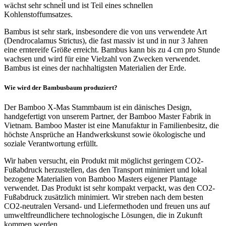
wächst sehr schnell und ist Teil eines schnellen
Kohlenstoffumsatzes.
Bambus ist sehr stark, insbesondere die von uns verwendete Art
(Dendrocalamus Strictus), die fast massiv ist und in nur 3 Jahren
eine erntereife Größe erreicht. Bambus kann bis zu 4 cm pro Stunde
wachsen und wird für eine Vielzahl von Zwecken verwendet.
Bambus ist eines der nachhaltigsten Materialien der Erde.
Wie wird der Bambusbaum produziert?
Der Bamboo X-Mas Stammbaum ist ein dänisches Design,
handgefertigt von unserem Partner, der Bamboo Master Fabrik in
Vietnam. Bamboo Master ist eine Manufaktur in Familienbesitz, die
höchste Ansprüche an Handwerkskunst sowie ökologische und
soziale Verantwortung erfüllt.
Wir haben versucht, ein Produkt mit möglichst geringem CO2-
Fußabdruck herzustellen, das den Transport minimiert und lokal
bezogene Materialien von Bamboo Masters eigener Plantage
verwendet. Das Produkt ist sehr kompakt verpackt, was den CO2-
Fußabdruck zusätzlich minimiert. Wir streben nach dem besten
CO2-neutralen Versand- und Liefermethoden und freuen uns auf
umweltfreundlichere technologische Lösungen, die in Zukunft
kommen werden.