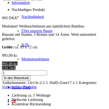
Information
Nachhaltiges Produkt
Nachhaltigkeit
995 DKK
Modularer Weihnachtsbaum aus natürlichem Bambus.
Über unseren Baum
Bausatz mit Stamm, 3 Beinen und 14 Ästen. Wird unmontiert
geliefert.
B2B
Größe:
ca. 95 x 72 cm
995,00
kr.
Montageanleitung
995,00 kr.
133,74 €
Tischmodell
Kontaktiere Uns
Menge
In den Warenkorb
Artikelnummer:
12e13e-2-1-1 :HalD-Zone17-1-1
Kategorien:
Vorbestellen
,
Produkte
Nachrichten
Lieferung ca. 5 Werktage
Weltweite Lieferung
Kostenlose Rücksendung