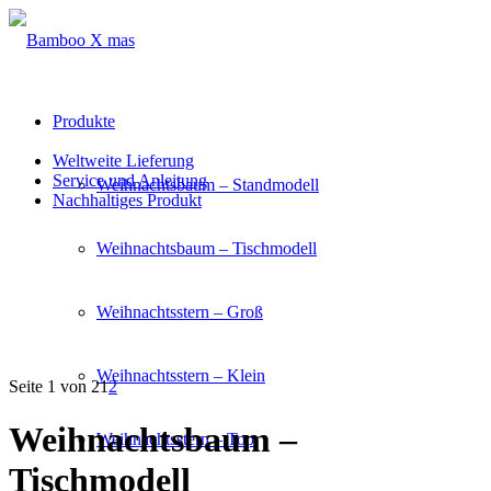
Produkte
Weltweite Lieferung
Service und Anleitung
Weihnachtsbaum – Standmodell
Nachhaltiges Produkt
Weihnachtsbaum – Tischmodell
Weihnachtsstern – Groß
Weihnachtsstern – Klein
Seite 1 von 2
1
2
Weihnachtsbaum –
Weihnachtsstern – Top
Tischmodell