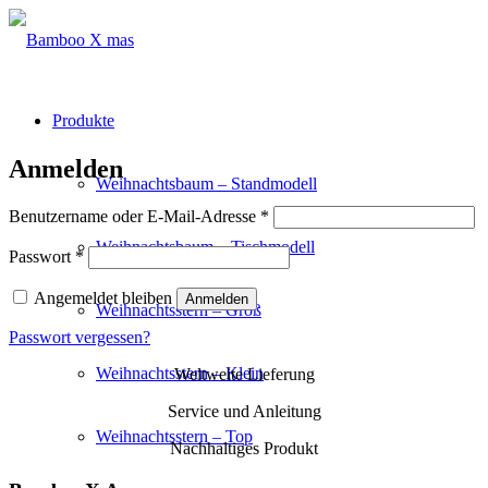
Produkte
Anmelden
Weihnachtsbaum – Standmodell
Erforderlich
Benutzername oder E-Mail-Adresse
*
Weihnachtsbaum – Tischmodell
Erforderlich
Passwort
*
Angemeldet bleiben
Anmelden
Weihnachtsstern – Groß
Passwort vergessen?
Weihnachtsstern – Klein
Weltweite Lieferung
Service und Anleitung
Weihnachtsstern – Top
Nachhaltiges Produkt