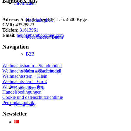
BambooX Aps
Information
Adresse:
Strandkvanen 10F, 1. 6. 4600 Køge
Nachhaltigkeit
CVR:
43528823
Telefon:
31613961
Email:
hello@bambooxmas.com
Über unseren Baum
Navigation
B2B
Weihnachtsbaum – Standmodell
Weihnachtsbaum – Tischmodell
Montageanleitung
Weihnachtsstern – Klein
Weihnachtsstern – Groß
Weihnachtsstern – Top
Kontaktiere Uns
Handelsbedingungen
Cookie und datenschutzrichtlinie
Persondatapolitik
Nachrichten
Newsletter